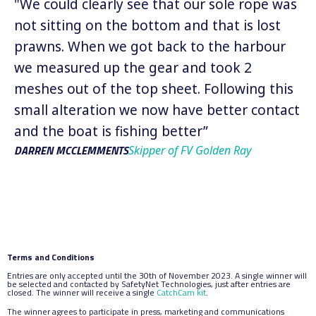
"We could clearly see that our sole rope was
"N
not sitting on the bottom and that is lost
[C
prawns. When we got back to the harbour
ar
we measured up the gear and took 2
ca
meshes out of the top sheet. Following this
ca
small alteration we now have better contact
sh
IA
and the boat is fishing better”
DARREN MCCLEMMENTS
Skipper of FV Golden Ray
Terms and Conditions
Entries are only accepted until the 30th of November 2023. A single winner will
be selected and contacted by SafetyNet Technologies, just after entries are
closed. The winner will receive a single
CatchCam kit
.
The winner agrees to participate in press, marketing and communications